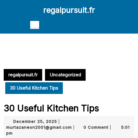
Skip
regalpursuit.fr
to
content
Skip
Open
to
Button
content
regalpursuit.fr
Uncategorized
30 Useful Kitchen Tips
30 Useful Kitchen Tips
December
December 25, 2025
|
25,
murtazaneon2001@gmail.com
murtazaneon2001@gmail.com
0 Comment
5:01
|
|
2025
pm